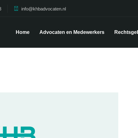
8
info@khbadvocaten.nl
Home
Advocaten en Medewerkers
Rechtsge