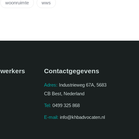
woonruimte
wws
werkers
Contactgegevens
Adres:
Industrieweg 67A, 5683
CB Best, Nederland
Tel:
0499 325 868
E-mail:
info@khbadvocaten.nl