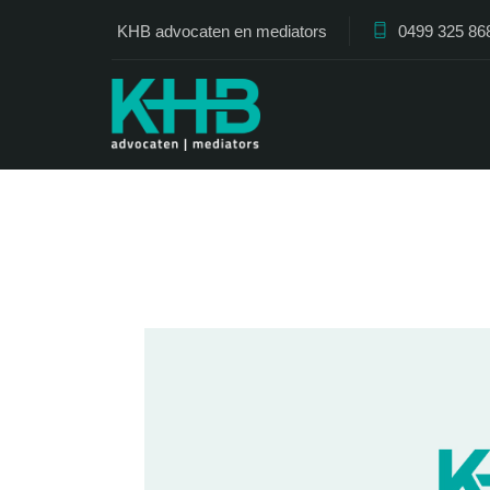
KHB advocaten en mediators
0499 325 86