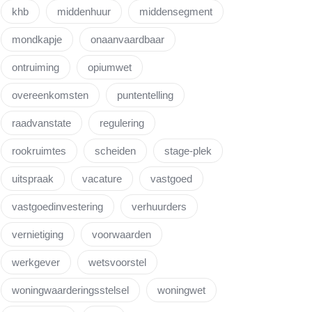
khb
middenhuur
middensegment
mondkapje
onaanvaardbaar
ontruiming
opiumwet
overeenkomsten
puntentelling
raadvanstate
regulering
rookruimtes
scheiden
stage-plek
uitspraak
vacature
vastgoed
vastgoedinvestering
verhuurders
vernietiging
voorwaarden
werkgever
wetsvoorstel
woningwaarderingsstelsel
woningwet