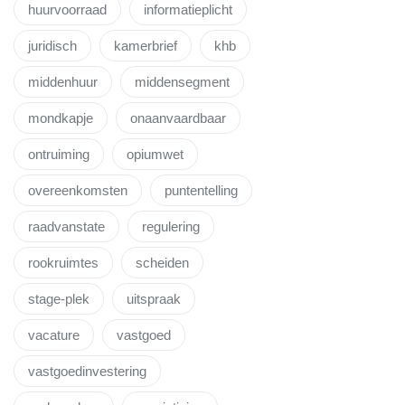
huurvoorraad
informatieplicht
juridisch
kamerbrief
khb
middenhuur
middensegment
mondkapje
onaanvaardbaar
ontruiming
opiumwet
overeenkomsten
puntentelling
raadvanstate
regulering
rookruimtes
scheiden
stage-plek
uitspraak
vacature
vastgoed
vastgoedinvestering