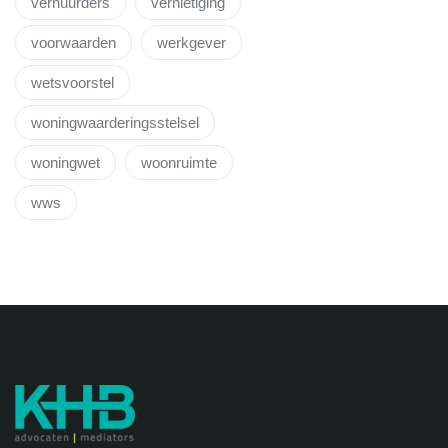
verhuurders
vernietiging
voorwaarden
werkgever
wetsvoorstel
woningwaarderingsstelsel
woningwet
woonruimte
wws