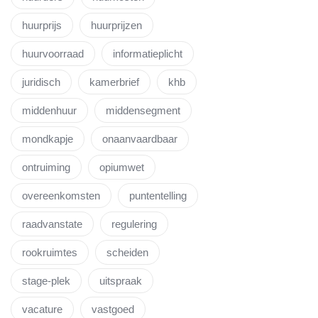
huurprijs
huurprijzen
huurvoorraad
informatieplicht
juridisch
kamerbrief
khb
middenhuur
middensegment
mondkapje
onaanvaardbaar
ontruiming
opiumwet
overeenkomsten
puntentelling
raadvanstate
regulering
rookruimtes
scheiden
stage-plek
uitspraak
vacature
vastgoed