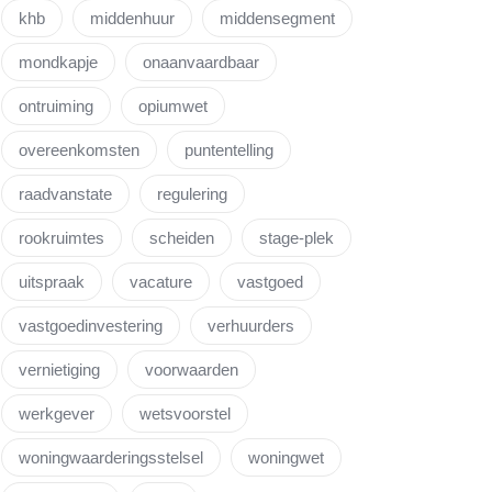
khb
middenhuur
middensegment
mondkapje
onaanvaardbaar
ontruiming
opiumwet
overeenkomsten
puntentelling
raadvanstate
regulering
rookruimtes
scheiden
stage-plek
uitspraak
vacature
vastgoed
vastgoedinvestering
verhuurders
vernietiging
voorwaarden
werkgever
wetsvoorstel
woningwaarderingsstelsel
woningwet