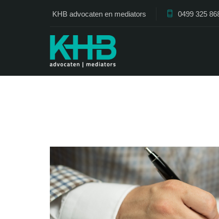
KHB advocaten en mediators
0499 325 86