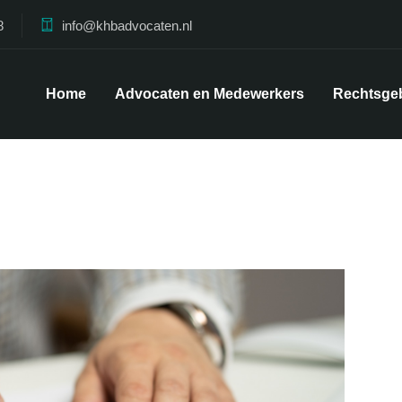
8
info@khbadvocaten.nl
Home
Advocaten en Medewerkers
Rechtsge