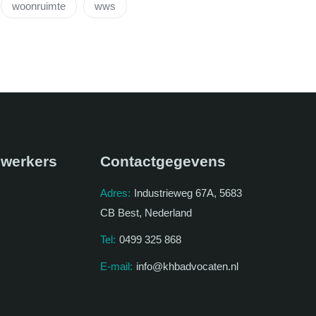
woonruimte
wws
werkers
Contactgegevens
Adres:
Industrieweg 67A, 5683
CB Best, Nederland
Tel:
0499 325 868
E-mail:
info@khbadvocaten.nl