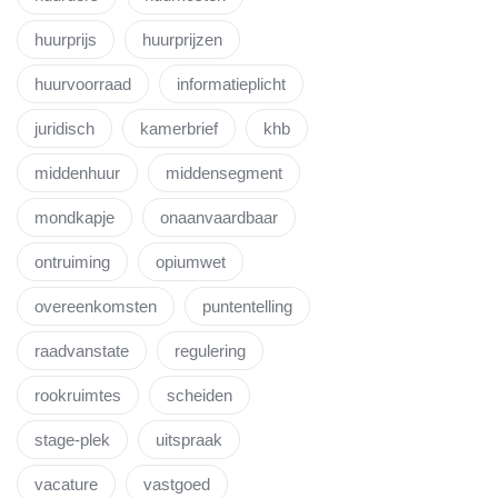
huurprijs
huurprijzen
huurvoorraad
informatieplicht
juridisch
kamerbrief
khb
middenhuur
middensegment
mondkapje
onaanvaardbaar
ontruiming
opiumwet
overeenkomsten
puntentelling
raadvanstate
regulering
rookruimtes
scheiden
stage-plek
uitspraak
vacature
vastgoed