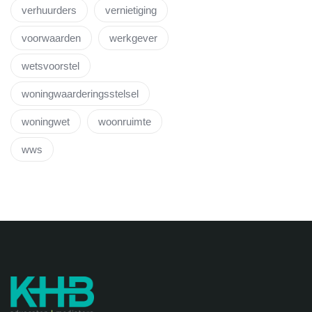
verhuurders
vernietiging
voorwaarden
werkgever
wetsvoorstel
woningwaarderingsstelsel
woningwet
woonruimte
wws