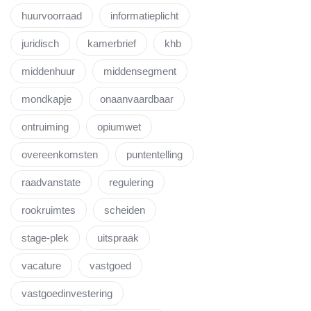
huurvoorraad
informatieplicht
juridisch
kamerbrief
khb
middenhuur
middensegment
mondkapje
onaanvaardbaar
ontruiming
opiumwet
overeenkomsten
puntentelling
raadvanstate
regulering
rookruimtes
scheiden
stage-plek
uitspraak
vacature
vastgoed
vastgoedinvestering