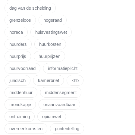
dag van de scheiding
grenzeloos
hogeraad
horeca
huisvestingswet
huurders
huurkosten
huurprijs
huurprijzen
huurvoorraad
informatieplicht
juridisch
kamerbrief
khb
middenhuur
middensegment
mondkapje
onaanvaardbaar
ontruiming
opiumwet
overeenkomsten
puntentelling