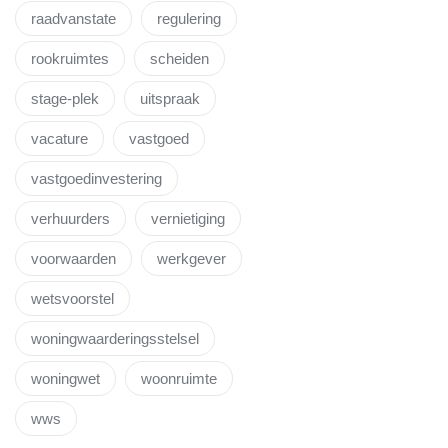
raadvanstate
regulering
rookruimtes
scheiden
stage-plek
uitspraak
vacature
vastgoed
vastgoedinvestering
verhuurders
vernietiging
voorwaarden
werkgever
wetsvoorstel
woningwaarderingsstelsel
woningwet
woonruimte
wws