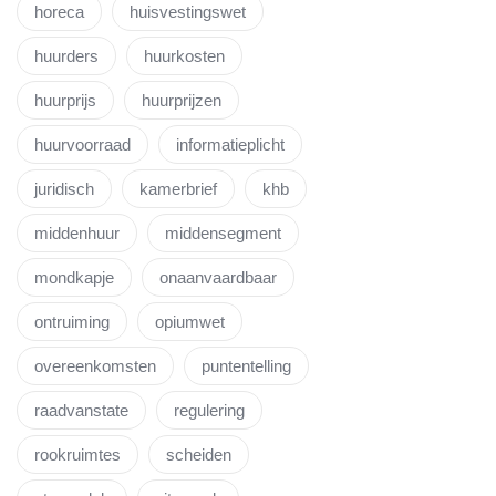
horeca
huisvestingswet
huurders
huurkosten
huurprijs
huurprijzen
huurvoorraad
informatieplicht
juridisch
kamerbrief
khb
middenhuur
middensegment
mondkapje
onaanvaardbaar
ontruiming
opiumwet
overeenkomsten
puntentelling
raadvanstate
regulering
rookruimtes
scheiden