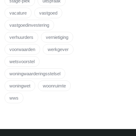
stage-plek
uitspraak
vacature
vastgoed
vastgoedinvestering
verhuurders
vernietiging
voorwaarden
werkgever
wetsvoorstel
woningwaarderingsstelsel
woningwet
woonruimte
wws