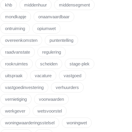
khb
middenhuur
middensegment
mondkapje
onaanvaardbaar
ontruiming
opiumwet
overeenkomsten
puntentelling
raadvanstate
regulering
rookruimtes
scheiden
stage-plek
uitspraak
vacature
vastgoed
vastgoedinvestering
verhuurders
vernietiging
voorwaarden
werkgever
wetsvoorstel
woningwaarderingsstelsel
woningwet