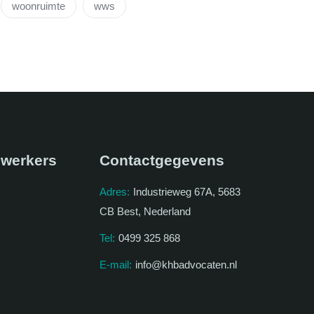
woonruimte
wws
werkers
Contactgegevens
Adres:
Industrieweg 67A, 5683
CB Best, Nederland
Tel:
0499 325 868
E-mail:
info@khbadvocaten.nl